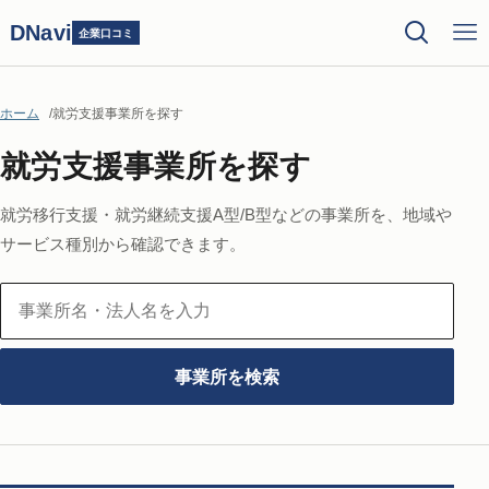
DNavi
企業口コミ
ホーム
就労支援事業所を探す
就労支援事業所を探す
就労移行支援・就労継続支援A型/B型などの事業所を、地域や
サービス種別から確認できます。
事
業
所
事業所を検索
名・
法
人
名